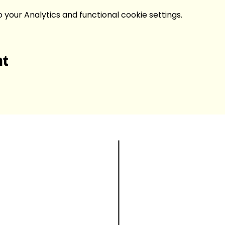
your Analytics and functional cookie settings.
nt
Laboratory of Col
Laboratory of Col
Intelligence