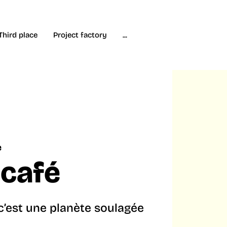
Third place
Project factory
...
e
 café
 c’est une planète soulagée