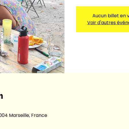
Aucun billet en 
Voir d'autres évé
n
13004 Marseille, France