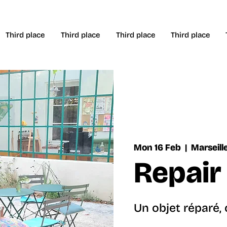
Third place
Third place
Third place
Third place
Mon 16 Feb
  |  
Marseill
Repair
Un objet réparé,