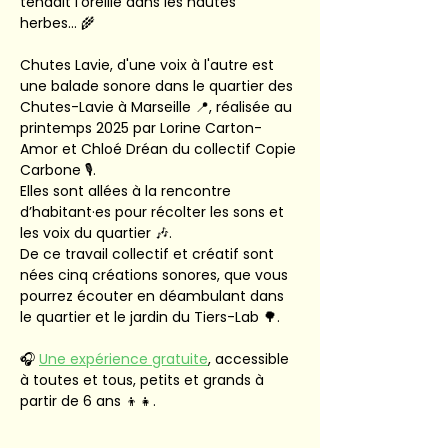
tendait l'oreille dans les hautes 
herbes... 🌾  
Chutes Lavie, d'une voix à l'autre est 
une balade sonore dans le quartier des 
Chutes-Lavie à Marseille 📍, réalisée au 
printemps 2025 par Lorine Carton-
Amor et Chloé Dréan du collectif Copie 
Carbone 🎙️. 
Elles sont allées à la rencontre 
d’habitant·es pour récolter les sons et 
les voix du quartier 🎶. 
De ce travail collectif et créatif sont 
nées cinq créations sonores, que vous 
pourrez écouter en déambulant dans 
le quartier et le jardin du Tiers-Lab 🌳.  
🎧 
Une expérience gratuite
, accessible 
à toutes et tous, petits et grands à 
partir de 6 ans 👦👧. 