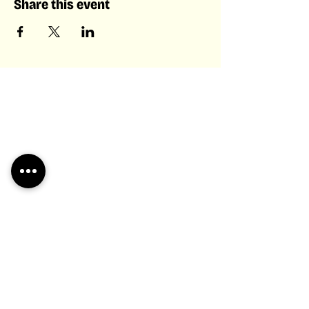
Share this event
Laboratory of Collective &
Artificial Intelligence
Laboratory of
Collective &
Artificial
Intelligence
Laboratory of Collective & Artificial