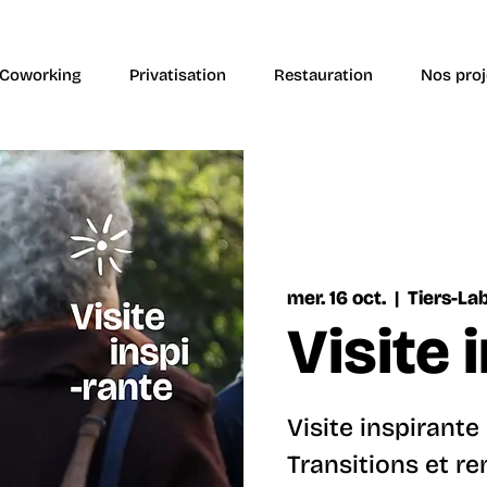
Coworking
Privatisation
Restauration
Nos proj
mer. 16 oct.
  |  
Tiers-La
Visite 
Visite inspirante
Transitions et r